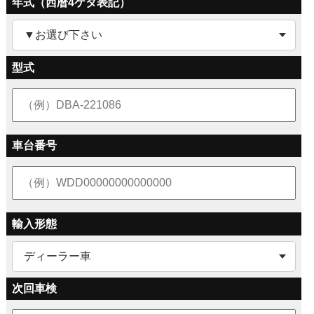
年式（西暦4ケタ表記）
型式
車台番号
輸入形態
次回車検