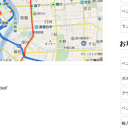
ベ
ラ
お
ベ
ポ
our/
ア
ベ
輸