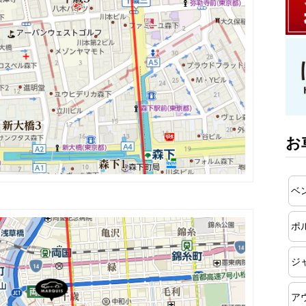
お
ベ
ポ
ジ
ア