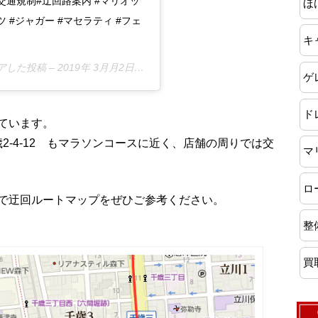
 #交通規制#迂回路案内 #マリオッ
ほ
 #ジャガー #マセラティ #フェ
キ
シェアした投稿 –
2019年 3月月2日午後7時05分PST
ゲ
ド
ています。
千歳2-4-12 もマラソンコースに近く、店舗の周りでは交
マ
ロ
で迂回ルートマップをぜひご参考ください。
。
整
買