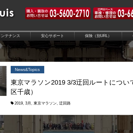
メンテナンス
安心サポート
保険（別URL）
News&Topics
東京マラソン2019 3/3迂回ルートにつ
区千歳）
2019
,
3月
,
東京マラソン
,
迂回路