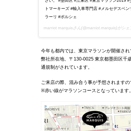
さい。 #墨田区 #江東区 #東京マラソン2019
トマーキーズ #輸入車専門店 #メルセデスベンツ
ラーリ #ポルシェ
marriot marquis
さん(@marriot.marquis)が
今年も都内では、東京マラソンが開催され
弊社所在地、〒130-0025 東京都墨田区
通規制がされています。
ご来店の際、混み合う事が予想されますの
※赤い線がマラソンコースとなっています