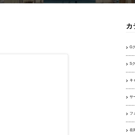
カ
G
S
キ
サ
フ
在