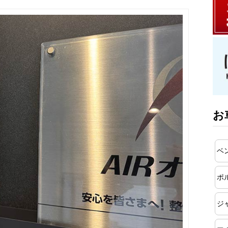
お
ベ
ポ
ジ