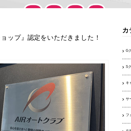
カ
ショップ』認定をいただきました！
G
S
キ
サ
フ