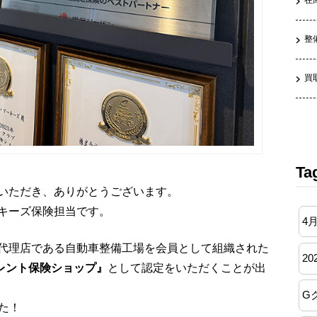
在
整
買
Ta
いただき、ありがとうございます。
キーズ保険担当です。
4
代理店である自動車整備工場を会員として組織された
20
レント保険ショップ』
として認定をいただくことが出
G
た！