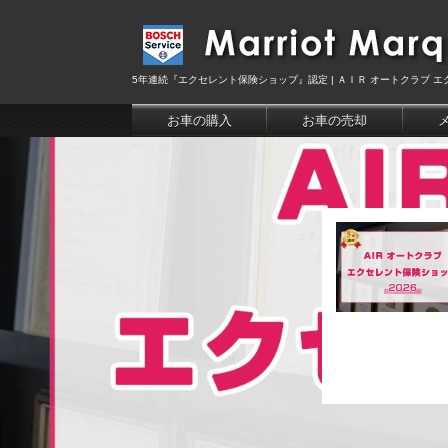
5年連続『エクセレント保険ショップ』認定 | ＡＩＲ オートクラブ エ
お車の購入
お車の売却