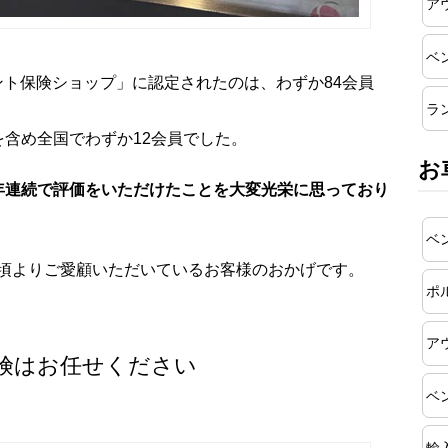
ア
ベ
レント保険ショップ」に認定されたのは、わずか84会員
ラ
を含め全国でわずか12会員でした。
お
年連続で評価をいただけたことを大変光栄に思っており
ベ
頃よりご愛顧いただいているお客様のおかげです。
ポ
ア
険はお任せください
ベ
輸