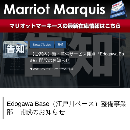
News&Topics
整備
【ご案内】新・整備サービス拠点『Edogawa Ba
se』開設のお知らせ
2026
,
マリオットマーキーズ
,
整備
Edogawa Base（江戸川ベース）整備事業
部 開設のお知らせ