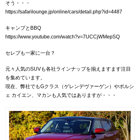
そう・・・
https://safarilounge.jp/online/cars/detail.php?id=4487
キャンプとBBQ
https://www.youtube.com/watch?v=7UCCjWMepSQ
セレブも一家に一台？
元々人気のSUVも各社ラインナップを揃えますます注目
を集めています。
現在、弊社でもGクラス（ゲレンデヴァーゲン）やポルシ
ェ カイエン、マカンも人気ではありますが・・・