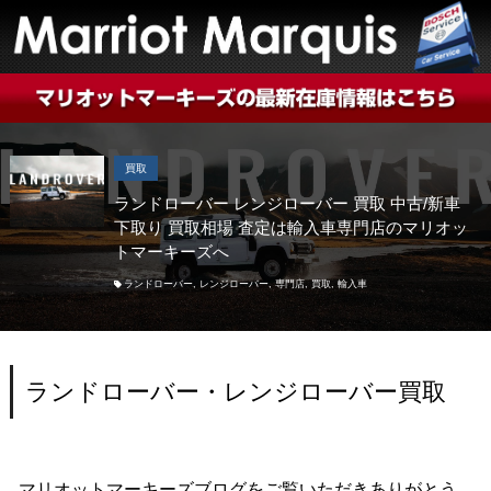
買取
ランドローバー レンジローバー 買取 中古/新車
下取り 買取相場 査定は輸入車専門店のマリオッ
トマーキーズへ
ランドローバー
,
レンジローバー
,
専門店
,
買取
,
輸入車
ランドローバー・レンジローバー買取
マリオットマーキーズブログをご覧いただきありがとう