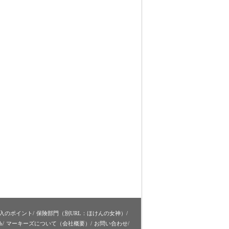
入のポイント
保険部門（別URL：ほけんの女神）
h
マーキーズについて（会社概要）
お問い合わせ