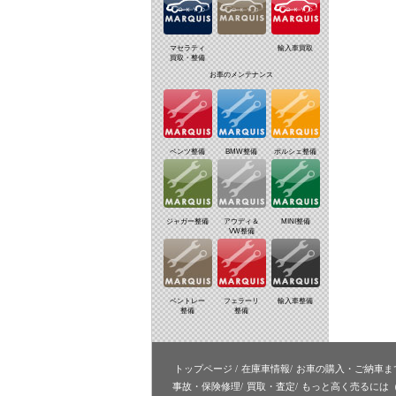
マセラティ
輸入車買取
買取・整備
お車のメンテナンス
ベンツ整備
BMW整備
ポルシェ整備
ジャガー整備
アウディ＆
MINI整備
VW整備
ベントレー
フェラーリ
輸入車整備
整備
整備
トップページ
在庫車情報
お車の購入・ご納車ま
事故・保険修理
買取・査定
もっと高く売るには