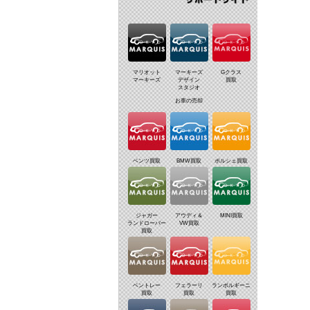
マリオット
マーキーズ
Gクラス
マーキーズ
デザイン
買取
スタジオ
お車の売却
ベンツ買取
BMW買取
ポルシェ買取
ジャガー
アウディ＆
MINI買取
ランドローバー
VW買取
買取
ベントレー
フェラーリ
ランボルギーニ
買取
買取
買取