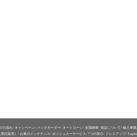
での流れ
キャンペーン
バックオーダー
オートローン
全国納車
保証について
輸入車購
（委託販売）
お車のメンテナンス
ボッシュカーサービス
7つの安心
ドレスアップ
Englis