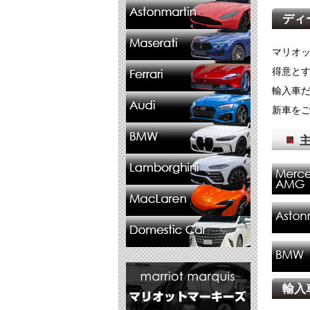
ディ
マリオ
得意と
輸入車
新車を
輸入