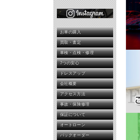
お車の購入
買取・査定
車検・点検・修理
7つの安心
ドレスアップ
会社概要
アクセス方法
事故・保険修理
保証について
オートローン
バックオーダー